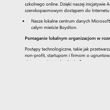
szkolnego online. Dzięki naszej inicjatywie
szerokopasmowym dostępem do Internetu or
Nasze lokalne centrum danych Microsoft
całym mieście Boydton.
Pomaganie lokalnym organizacjom w rozw
Postępy technologiczne, takie jak przetwarz
non-profit, startupom i firmom o ugruntowa
zintegrować te technologie. Pomagamy orga
biznesowych, przekształcania świadczenia 
Współpracowaliśmy z Mentor Role Mode
dostęp do bardziej nowoczesnych techno
Dołącz do nas: pomóż rozwijać przyszłość,
Rozwiązanie tych problemów jest złożone 