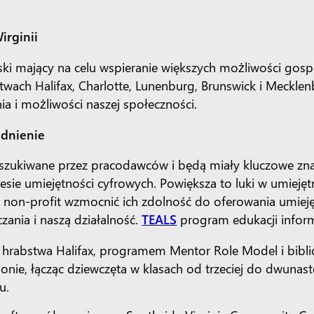
irginii
ki mający na celu wspieranie większych możliwości gospo
twach Halifax, Charlotte, Lunenburg, Brunswick i Mecklen
a i możliwości naszej społeczności.
udnienie
szukiwane przez pracodawców i będą miały kluczowe znac
resie umiejętności cyfrowych. Powiększa to luki w umieję
on-profit wzmocnić ich zdolność do oferowania umiejętn
zania i naszą działalność.
TEALS
program edukacji inform
hrabstwa Halifax, programem Mentor Role Model i biblio
onie, łącząc dziewczęta w klasach od trzeciej do dwunas
u.