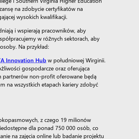
ege i Southern Virginia Higher Education
zansę na zdobycie certyfikatów na
gającej wysokich kwalifikacji.
dniają i wspierają pracowników, aby
Współpracujemy w różnych sektorach, aby
sposoby. Na przykład:
A Innovation Hub
w południowej Wirginii.
ożliwości gospodarcze oraz oferująca
ch partnerów non-profit oferowane będą
om na wszystkich etapach kariery zdobyć
rokopasmowych, z czego 19 milionów
niedostępne dla ponad 750 000 osób, co
ie na zajęcia online lub badanie projektu