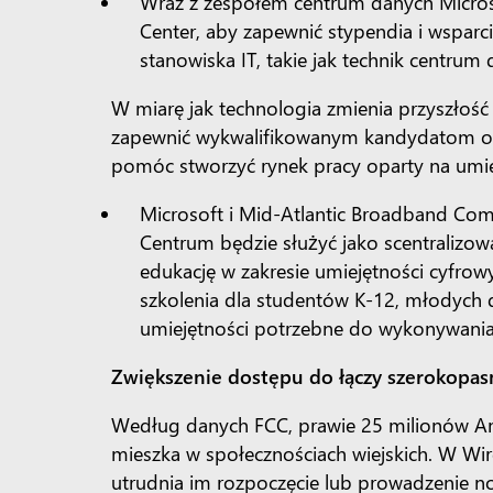
Wraz z zespołem centrum danych Microso
Center, aby zapewnić stypendia i wspar
stanowiska IT, takie jak technik centrum
W miarę jak technologia zmienia przyszłość
zapewnić wykwalifikowanym kandydatom odp
pomóc stworzyć rynek pracy oparty na umie
Microsoft i Mid-Atlantic Broadband Co
Centrum będzie służyć jako scentralizow
edukację w zakresie umiejętności cyfro
szkolenia dla studentów K-12, młodych 
umiejętności potrzebne do wykonywania 
Zwiększenie dostępu do łączy szerokop
Według danych FCC, prawie 25 milionów A
mieszka w społecznościach wiejskich. W Wir
utrudnia im rozpoczęcie lub prowadzenie no