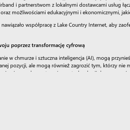
 Airband i partnerstwom z lokalnymi dostawcami usług łą
az możliwościami edukacyjnymi i ekonomicznymi, jakie
 nawiązało współpracę z Lake Country Internet, aby zao
oju poprzez transformację cyfrową
anie w chmurze i sztuczna inteligencja (AI), mogą przyni
nej pozycji, ale mogą również zagrozić tym, którzy nie
nizacjom wykorzystywać moc technologii do usprawniania 
usług i napędzania wzrostu gospodarczego w naszych sp
l Program, aby usprawnić zarządzanie dokumentacją c
logii, które pomogą im odnieść sukces w szkole i pracy
 która jest dla wszystkich
i wymaga zbiorowego lokalnego wysiłku. Tworzymy par