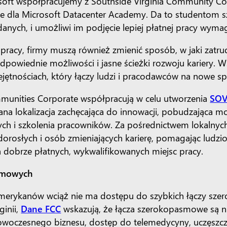
ft współpracujemy z Southside Virginia Community Coll
cie dla Microsoft Datacenter Academy. Da to studentom s
 danych, i umożliwi im podjęcie lepiej płatnej pracy wyma
 pracy, firmy muszą również zmienić sposób, w jaki zatru
owiednie możliwości i jasne ścieżki rozwoju kariery. 
jętnościach, który łączy ludzi i pracodawców na nowe 
mmunities Corporate współpracują w celu utworzenia
SOV
ana lokalizacja zachęcająca do innowacji, pobudzająca m
wych i szkolenia pracowników. Za pośrednictwem lokalny
dorosłych i osób zmieniających karierę, pomagając ludzi
dobrze płatnych, wykwalifikowanych miejsc pracy.
asmowych
merykanów wciąż nie ma dostępu do szybkich łączy sze
ginii,
Dane FCC
wskazują, że łącza szerokopasmowe są 
woczesnego biznesu, dostęp do telemedycyny, uczęszczan