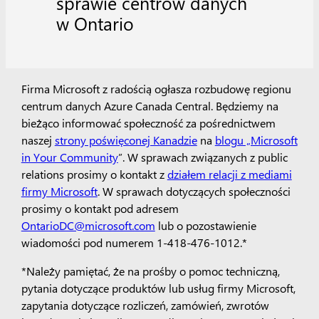
sprawie centrów danych
w Ontario
Firma Microsoft z radością ogłasza rozbudowę regionu
centrum danych Azure Canada Central. Będziemy na
bieżąco informować społeczność za pośrednictwem
naszej
strony poświęconej Kanadzie
na
blogu „Microsoft
in Your Community
”. W sprawach związanych z public
relations prosimy o kontakt z
działem relacji z mediami
firmy Microsoft
. W sprawach dotyczących społeczności
prosimy o kontakt pod adresem
OntarioDC@microsoft.com
lub o pozostawienie
wiadomości pod numerem 1-418-476-1012.*
*Należy pamiętać, że na prośby o pomoc techniczną,
pytania dotyczące produktów lub usług firmy Microsoft,
zapytania dotyczące rozliczeń, zamówień, zwrotów