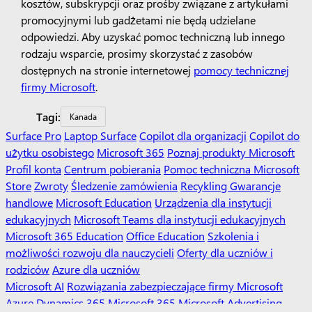
kosztów, subskrypcji oraz prośby związane z artykułami
promocyjnymi lub gadżetami nie będą udzielane
odpowiedzi. Aby uzyskać pomoc techniczną lub innego
rodzaju wsparcie, prosimy skorzystać z zasobów
dostępnych na stronie internetowej
pomocy technicznej
firmy Microsoft
.
Tagi:
Kanada
Surface Pro
Laptop Surface
Copilot dla organizacji
Copilot do
użytku osobistego
Microsoft 365
Poznaj produkty Microsoft
Profil konta
Centrum pobierania
Pomoc techniczna Microsoft
Store
Zwroty
Śledzenie zamówienia
Recykling
Gwarancje
handlowe
Microsoft Education
Urządzenia dla instytucji
edukacyjnych
Microsoft Teams dla instytucji edukacyjnych
Microsoft 365 Education
Office Education
Szkolenia i
możliwości rozwoju dla nauczycieli
Oferty dla uczniów i
rodziców
Azure dla uczniów
Microsoft AI
Rozwiązania zabezpieczające firmy Microsoft
Azure
Dynamics 365
Microsoft 365
Microsoft Advertising