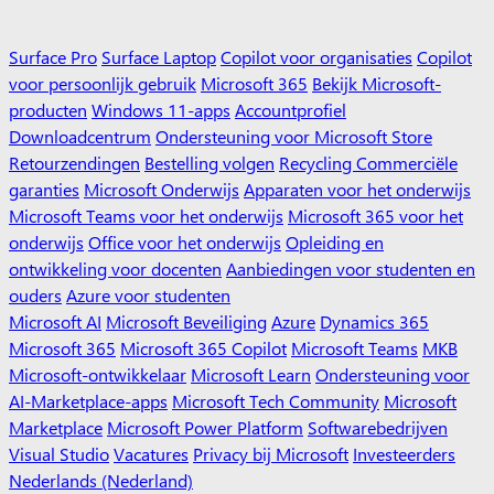
Surface Pro
Surface Laptop
Copilot voor organisaties
Copilot
voor persoonlijk gebruik
Microsoft 365
Bekijk Microsoft-
producten
Windows 11-apps
Accountprofiel
Downloadcentrum
Ondersteuning voor Microsoft Store
Retourzendingen
Bestelling volgen
Recycling
Commerciële
garanties
Microsoft Onderwijs
Apparaten voor het onderwijs
Microsoft Teams voor het onderwijs
Microsoft 365 voor het
onderwijs
Office voor het onderwijs
Opleiding en
ontwikkeling voor docenten
Aanbiedingen voor studenten en
ouders
Azure voor studenten
Microsoft AI
Microsoft Beveiliging
Azure
Dynamics 365
Microsoft 365
Microsoft 365 Copilot
Microsoft Teams
MKB
Microsoft-ontwikkelaar
Microsoft Learn
Ondersteuning voor
AI-Marketplace-apps
Microsoft Tech Community
Microsoft
Marketplace
Microsoft Power Platform
Softwarebedrijven
Visual Studio
Vacatures
Privacy bij Microsoft
Investeerders
Nederlands (Nederland)