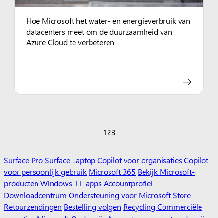
Hoe Microsoft het water- en energieverbruik van
datacenters meet om de duurzaamheid van
Azure Cloud te verbeteren
1
2
3
Surface Pro
Surface Laptop
Copilot voor organisaties
Copilot
voor persoonlijk gebruik
Microsoft 365
Bekijk Microsoft-
producten
Windows 11-apps
Accountprofiel
Downloadcentrum
Ondersteuning voor Microsoft Store
Retourzendingen
Bestelling volgen
Recycling
Commerciële