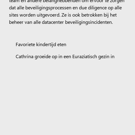
team en andere belanghebbenden om ervoor te zorgen
dat alle beveiligingsprocessen en due diligence op alle
sites worden uitgevoerd. Ze is ook betrokken bij het
beheer van alle datacenter beveiligingsincidenten.
Favoriete kindertijd eten
Cathrina groeide op in een Euraziatisch gezin in
Maleisië en at veel van de gerechten van haar
oma. Haar favoriete eten is een zeer stevige
Euraziatische Beef Smore (stoofpot van
rundvlees). Het wordt gemaakt door het vlees te
marineren met nootmuskaat, kaneel en
kruidnagel en het te koken met aardappelen en
wortels. Het wordt geserveerd met warme rijst en
ze vindt het heerlijk om wat sambal belacan toe
te voegen voor een pittige kick..
.
.
.
. . .
Gerelateerd