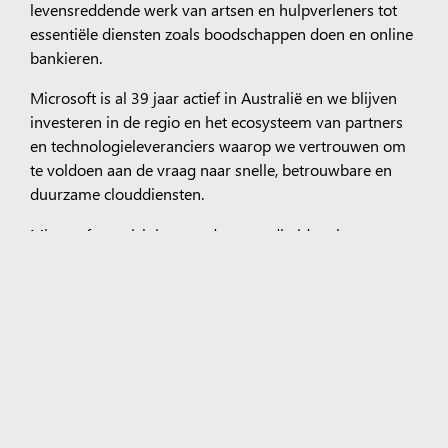
levensreddende werk van artsen en hulpverleners tot
essentiële diensten zoals boodschappen doen en online
bankieren.
Microsoft is al 39 jaar actief in Australië en we blijven
investeren in de regio en het ecosysteem van partners
en technologieleveranciers waarop we vertrouwen om
te voldoen aan de vraag naar snelle, betrouwbare en
duurzame clouddiensten.
Microsoft zet zich in voor de gezondheid op lange
termijn van de gemeenschappen waarin we actief zijn
en waar onze werknemers wonen en werken.
Crawley Road datacenter eerste steenlegging,
december 2022