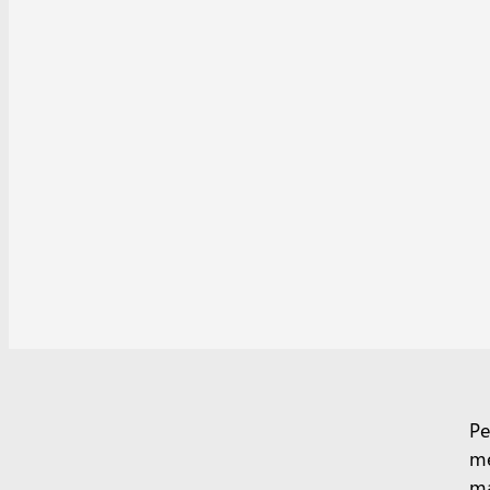
Pe
me
ma