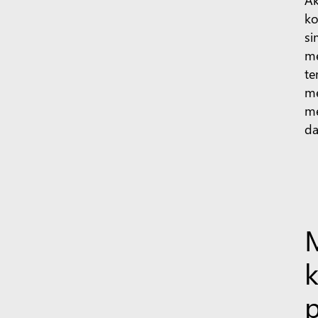
ko
si
me
te
me
me
da