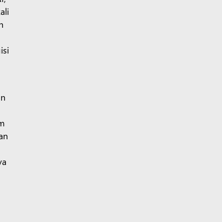
ali
n
isi
an
am
an
ya