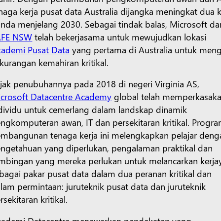
naga kerja pusat data Australia dijangka meningkat dua k
nda menjelang 2030. Sebagai tindak balas, Microsoft da
AFE NSW
telah bekerjasama untuk mewujudkan lokasi
ademi Pusat Data
yang pertama di Australia untuk meng
kurangan kemahiran kritikal.
jak penubuhannya pada 2018 di negeri Virginia AS,
crosoft Datacentre Academy
global telah memperkasak
dividu untuk cemerlang dalam landskap dinamik
ngkomputeran awan, IT dan persekitaran kritikal. Progr
mbangunan tenaga kerja ini melengkapkan pelajar deng
ngetahuan yang diperlukan, pengalaman praktikal dan
mbingan yang mereka perlukan untuk melancarkan kerja
bagai pakar pusat data dalam dua peranan kritikal dan
lam permintaan: juruteknik pusat data dan juruteknik
rsekitaran kritikal.
ademi Datacentre menawarkan pendekatan yang