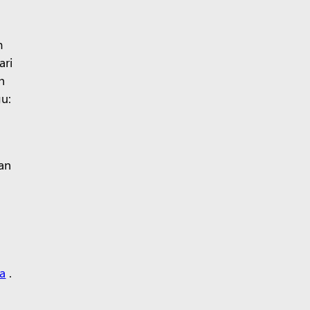
m
ari
n
u:
kan
ta
.