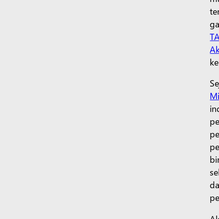
te
ga
T
Ak
ke
Se
Mi
in
pe
pe
pe
bi
se
da
pe
Ak