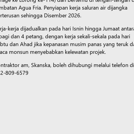
mbatan Agua Fria. Penyiapan kerja saluran air dijangka
rterusan sehingga Disember 2026.
rja-kerja dijadualkan pada hari Isnin hingga Jumaat antar
pagi dan 4 petang, dengan kerja sekali-sekala pada hari
btu dan Ahad jika kepanasan musim panas yang teruk d
aca monsun menyebabkan kelewatan projek.
ntraktor am, Skanska, boleh dihubungi melalui telefon di
02-809-6579
icrosoft 365
Profil akaun
Pemulangan
Microsoft Educati
tihan dan pembangunan pendidik
Tawaran untuk pelajar
65
Microsoft 365
Pengiklanan Microsoft
Microsoft 365 Co
etplace
Marketplace Ganjaran
Microsoft Power Platform