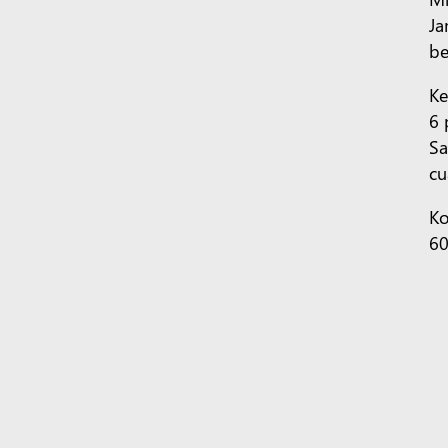
Ja
be
Ke
6 
Sa
cu
Ko
6
Teg:
Kemas Kini Pembinaan
Arizona
Surface Pro
Komputer Riba Surface
Microsoft Copilot
M
Education
Microsoft 365 Education
Office Education
La
Microsoft AI
Keselamatan Microsoft
Azure
Dynamics 3
Microsoft Learn
Microsoft Tech Community
Azure Mark
Melayu (Malaysia)