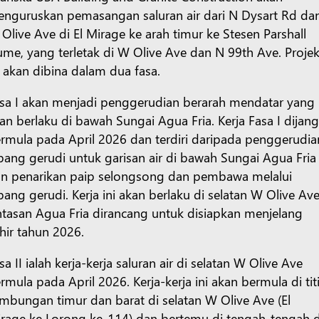
nguruskan pemasangan saluran air dari N Dysart Rd da
Olive Ave di El Mirage ke arah timur ke Stesen Parshall
ume, yang terletak di W Olive Ave dan N 99th Ave. Proje
i akan dibina dalam dua fasa.
sa I akan menjadi penggerudian berarah mendatar yang
an berlaku di bawah Sungai Agua Fria. Kerja Fasa I dijan
rmula pada April 2026 dan terdiri daripada penggerudia
bang gerudi untuk garisan air di bawah Sungai Agua Fria
n penarikan paip selongsong dan pembawa melalui
bang gerudi. Kerja ini akan berlaku di selatan W Olive Ave
ntasan Agua Fria dirancang untuk disiapkan menjelang
hir tahun 2026.
sa II ialah kerja-kerja saluran air di selatan W Olive Ave
rmula pada April 2026. Kerja-kerja ini akan bermula di tit
mbungan timur dan barat di selatan W Olive Ave (El
rage ke Lorong ke-114) dan bertemu di tengah-tengah d