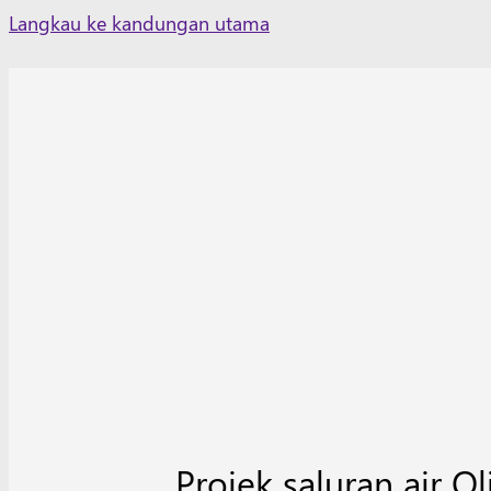
Skip
Langkau ke kandungan utama
to
content
Projek saluran air O