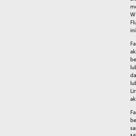
me
W 
Fl
in
Fa
ak
be
lu
da
lu
Li
ak
Fa
be
sa
Mi