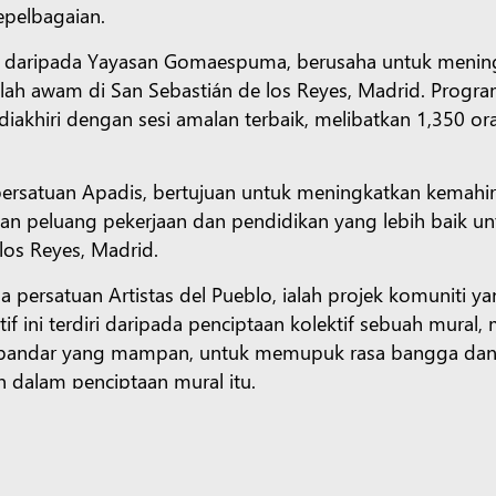
epelbagaian.
daripada Yayasan Gomaespuma, berusaha untuk mening
lah awam di San Sebastián de los Reyes, Madrid. Program
diakhiri dengan sesi amalan terbaik, melibatkan 1,350 o
ersatuan Apadis, bertujuan untuk meningkatkan kemahir
an peluang pekerjaan dan pendidikan yang lebih baik unt
los Reyes, Madrid.
a persatuan Artistas del Pueblo, ialah projek komuniti
siatif ini terdiri daripada penciptaan kolektif sebuah mur
andar yang mampan, untuk memupuk rasa bangga dan p
 dalam penciptaan mural itu.
ntuk penunggang basikal muda”, persatuan Mama Tierr
ak-kanak sekolah rendah di perbandaran Algete. Inisiati
tahun dan acara berbasikal yang dianjurkan pada Musim