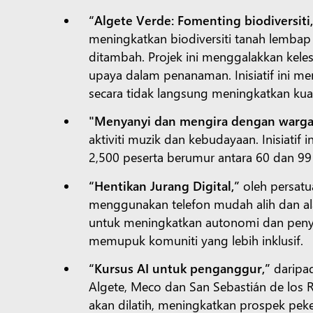
“Algete Verde: Fomenting biodiversiti
meningkatkan biodiversiti tanah lemba
ditambah. Projek ini menggalakkan kele
upaya dalam penanaman. Inisiatif ini 
secara tidak langsung meningkatkan kual
"Menyanyi dan mengira dengan warga 
aktiviti muzik dan kebudayaan. Inisiatif
2,500 peserta berumur antara 60 dan 99
“Hentikan Jurang Digital,”
oleh persatu
menggunakan telefon mudah alih dan alata
untuk meningkatkan autonomi dan penye
memupuk komuniti yang lebih inklusif.
“Kursus AI untuk penganggur,”
daripad
Algete, Meco dan San Sebastián de los R
akan dilatih, meningkatkan prospek pe