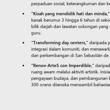
perpaduan sosial, keterangkuman dan k
"Kisah yang mendidik hati dan minda,"
kanak berumur 3 hingga 6 tahun di seko
bilik darjah dan lawatan sokongan yang 
guru.
“Transforming day centers,”
daripada p
integrasi dalam komuniti, dan menawark
dan perkembangan di San Sebastián de 
"Renov-ArteS con Imperdible,"
daripad
ruang awam melalui aktiviti artistik. Ini
pengayaan budaya, dan pembangunan b
300 orang dijangka mengambil bahagian
“Pendidikan keselamatan jalan raya u
kecekapan berbasikal dalam kalangan kan
kelas teori yang ditawarkan sepanjang 