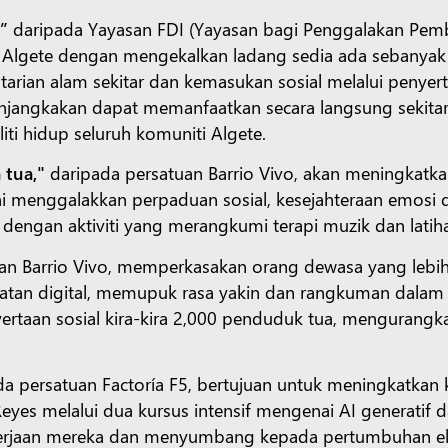
,”
daripada Yayasan FDI (Yayasan bagi Penggalakan Pemb
p Algete dengan mengekalkan ladang sedia ada sebanyak
starian alam sekitar dan kemasukan sosial melalui peny
menjangkakan dapat memanfaatkan secara langsung sekit
iti hidup seluruh komuniti Algete.
tua,"
daripada persatuan Barrio Vivo, akan meningkatka
 ini menggalakkan perpaduan sosial, kesejahteraan emosi 
 dengan aktiviti yang merangkumi terapi muzik dan lati
an Barrio Vivo, memperkasakan orang dewasa yang lebi
n digital, memupuk rasa yakin dan rangkuman dalam era di
rtaan sosial kira-kira 2,000 penduduk tua, mengurangk
a persatuan Factoría F5, bertujuan untuk meningkatkan
eyes melalui dua kursus intensif mengenai AI generatif d
kerjaan mereka dan menyumbang kepada pertumbuhan eko