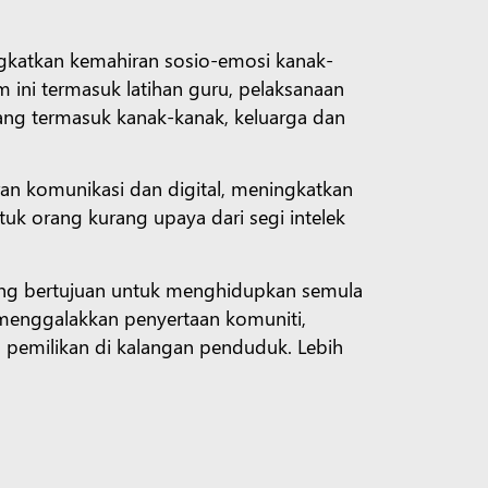
katkan kemahiran sosio-emosi kanak-
 ini termasuk latihan guru, pelaksanaan
rang termasuk kanak-kanak, keluarga dan
an komunikasi dan digital, meningkatkan
uk orang kurang upaya dari segi intelek
 yang bertujuan untuk menghidupkan semula
al, menggalakkan penyertaan komuniti,
emilikan di kalangan penduduk. Lebih
a,
berusaha untuk mempromosikan
f ini disokong oleh majlis bandar dengan
 Bunga. Dana Komuniti akan menyediakan