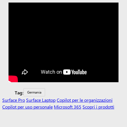
Tag:
Germania
Surface Pro
Surface Laptop
Copilot per le organizzazioni
Copilot per uso personale
Microsoft 365
Scopri i prodotti
Microsoft
App di Windows 11
Account Profilo
Centro
download
Assistenza Microsoft Store
Resi
Monitoraggio