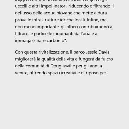
uccelli e altri impollinatori, riducendo e filtrando il
deflusso delle acque piovane che mette a dura
prova le infrastrutture idriche locali. Infine, ma
non meno importante, gli alberi contribuiranno a
filtrare le particelle inquinanti dall'aria e a
immagazzinare carbonio".
Con questa rivitalizzazione, il parco Jessie Davis
migliorerà la qualità della vita e fungerà da fulcro
della comunità di Douglasville per gli anni a
venire, offrendo spazi ricreativi e di riposo per i
residenti di tutte le età.
Tag:
Costruire Un Futuro Sostenibile
Georgia
Surface Pro
Surface Laptop
Copilot per le organizzazioni
Copilot per uso personale
Microsoft 365
Scopri i prodotti
Microsoft
App di Windows 11
Account Profilo
Centro
download
Assistenza Microsoft Store
Resi
Monitoraggio