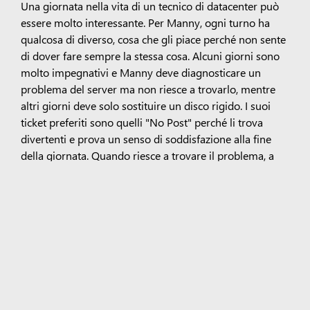
Una giornata nella vita di un tecnico di datacenter può
essere molto interessante. Per Manny, ogni turno ha
qualcosa di diverso, cosa che gli piace perché non sente
di dover fare sempre la stessa cosa. Alcuni giorni sono
molto impegnativi e Manny deve diagnosticare un
problema del server ma non riesce a trovarlo, mentre
altri giorni deve solo sostituire un disco rigido. I suoi
ticket preferiti sono quelli "No Post" perché li trova
divertenti e prova un senso di soddisfazione alla fine
della giornata. Quando riesce a trovare il problema, a
risolverlo e a verificarlo, Manny si sente benissimo. "Il
lavoro pratico è qualcosa che mi piace. Quando posso
costruire, riparare e aiutare con le mani, mi piace
pensare di essere un medico informatico".
Il cibo preferito dell'infanzia
Ogni anno Manny e la sua famiglia tornavano