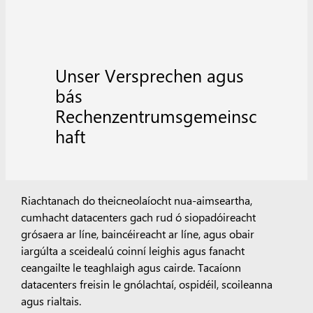
Unser Versprechen agus
bás
Rechenzentrumsgemeinsc
haft
Riachtanach do theicneolaíocht nua-aimseartha,
cumhacht datacenters gach rud ó siopadóireacht
grósaera ar líne, baincéireacht ar líne, agus obair
iargúlta a sceidealú coinní leighis agus fanacht
ceangailte le teaghlaigh agus cairde. Tacaíonn
datacenters freisin le gnólachtaí, ospidéil, scoileanna
agus rialtais.