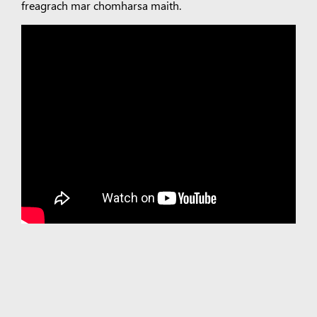
freagrach mar chomharsa maith.
Clibeanna:
An Ghearmáin
Aipeanna
Microsoft Copilot
Microsoft 365
Windows 11
Próifíl
cuntais
Ionad Íoslódála
Rianú ordaithe
Tacaíochta
Microsoft
Education
Gléasanna don oideachas
Microsoft Teams for