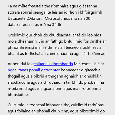
Tá na mílte freastalaithe ríomhaire agus gléasanna
stórála sonraí ceangailte leis an idirlíon i bhfoirgnimh
Datacenter.Oibríonn Microsoft níos mó ná 300
datacenters i níos mó ná 34 tír.
Creidimid gur chóir do chuideachtaí ar féidir leo níos
mó a dhéanamh. Sin an fáth go bhfuilimid fós dírithe ar
phríomhréimsí inar féidir leis an teicneolaíocht leas a
bhaint as todhchaí an chine dhaonna agus ár bpláinéad.
Ar aon dul le
gealltanais dhomhanda
Microsoft , is é ár
ngealltanas pobail datacenter
bonneagar digiteach a
thógáil agus a oibriú a thugann aghaidh ar dhúshláin
shochaíocha agus a chruthaíonn tairbhí do phobail ina
n-oibrímid agus ina gcónaíonn agus ina n-oibríonn ár
bhfostaithe.
Cuirfimid le todhchaí inbhuanaithe, cuirfimid rathúnas
agus folláine an phobail chun cinn, agus oibreoimid go