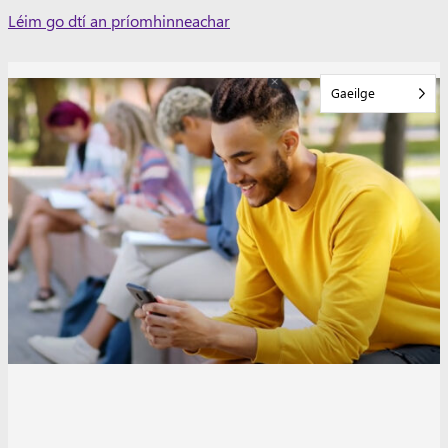
Skip
Léim go dtí an príomhinneachar
to
content
Gaeilge