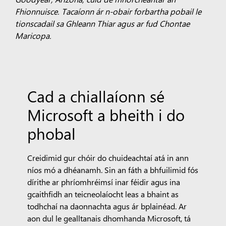
Fhionnuisce. Tacaíonn ár n-obair forbartha pobail le
tionscadail sa Ghleann Thiar agus ar fud Chontae
Maricopa.
Cad a chiallaíonn sé
Microsoft a bheith i do
phobal
Creidimid gur chóir do chuideachtaí atá in ann
níos mó a dhéanamh. Sin an fáth a bhfuilimid fós
dírithe ar phríomhréimsí inar féidir agus ina
gcaithfidh an teicneolaíocht leas a bhaint as
todhchaí na daonnachta agus ár bplainéad. Ar
aon dul le gealltanais dhomhanda Microsoft, tá