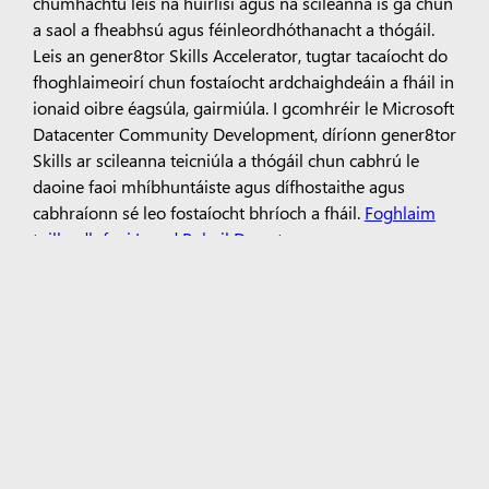
chumhachtú leis na huirlisí agus na scileanna is gá chun
a saol a fheabhsú agus féinleordhóthanacht a thógáil.
Leis an gener8tor Skills Accelerator, tugtar tacaíocht do
fhoghlaimeoirí chun fostaíocht ardchaighdeáin a fháil in
ionaid oibre éagsúla, gairmiúla. I gcomhréir le Microsoft
Datacenter Community Development, díríonn gener8tor
Skills ar scileanna teicniúla a thógáil chun cabhrú le
daoine faoi mhíbhuntáiste agus dífhostaithe agus
cabhraíonn sé leo fostaíocht bhríoch a fháil.
Foghlaim
tuilleadh faoi Ionad Pobail Dysart