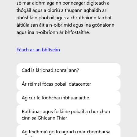
sé mar aidhm againn bonneagar digiteach a
thógáil agus a oibriú a thugann aghaidh ar
dhúshláin phobail agus a chruthaíonn tairbhí
áitiúla san áit a n-oibrímid agus ina gcónaíonn
agus ina n-oibríonn ár bhfostaithe.
Féach ar an bhfíseán
Cad is lárionad sonraí ann?
Ár réimsí fócas pobail datacenter
Ag cur le todhchaí inbhuanaithe
Rathúnas agus folláine pobail a chur chun
cinn sa Ghleann Thiar
Ag feidhmiú go freagrach mar chomharsa