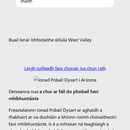
maith
Buail lenár bhfostaithe áitiúla West Valley
Léigh tuilleadh faoi chonair Isa chun rath
Deiseanna nua
a chur ar fáil
do phobail faoi
mhíbhuntáiste
Freastalaíonn Ionad Pobail Dysart ar aghaidh a
thabhairt ar na dúshláin a bhíonn roimh chónaitheoirí
faoi mhíbhuntáiste. Is é a mhisean ná teaghlaigh a