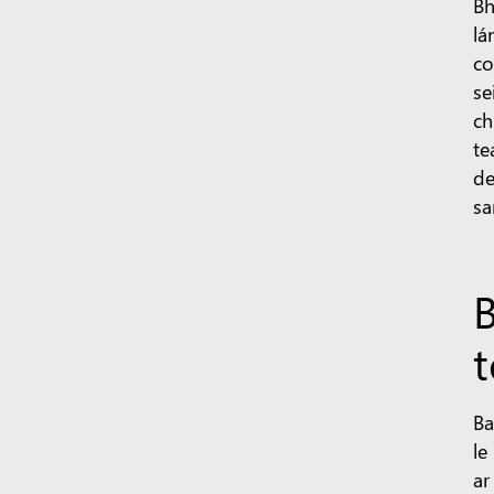
Bh
lá
co
se
ch
te
de
sa
t
Ba
le
ar