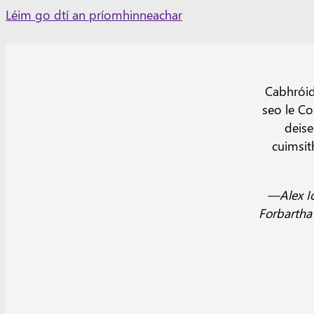
Skip
Léim go dtí an príomhinneachar
to
content
Cabhróid
seo le Co
deis
cuimsit
—Alex Ic
Forbartha