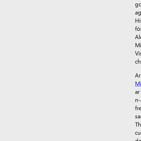
go
ag
Hi
fó
Al
Mi
Vi
ch
Ar
Mi
ar
n-
fr
sa
Th
cu
do