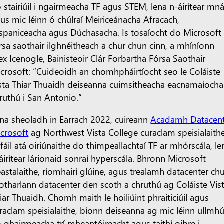
 stairiúil i ngairmeacha TF agus STEM, lena n-áirítear mn
us mic léinn ó chúlraí Meiriceánacha Afracach,
spaniceacha agus Dúchasacha. Is tosaíocht do Microsoft
rsa saothair ilghnéitheach a chur chun cinn, a mhíníonn
ex Icenogle, Bainisteoir Clár Forbartha Fórsa Saothair
crosoft: “Cuideoidh an chomhpháirtíocht seo le Coláiste
sta Thiar Thuaidh deiseanna cuimsitheacha eacnamaíocha
ruthú i San Antonio.”
na sheoladh in Earrach 2022, cuireann
Acadamh Datacen
crosoft
ag Northwest Vista College curaclam speisialaith
 fáil atá oiriúnaithe do thimpeallachtaí TF ar mhórscála, le
áirítear lárionaid sonraí hyperscála. Bhronn Microsoft
eastalaithe, ríomhairí glúine, agus trealamh datacenter ch
otharlann datacenter den scoth a chruthú ag Coláiste Vis
iar Thuaidh. Chomh maith le hoiliúint phraiticiúil agus
raclam speisialaithe, bíonn deiseanna ag mic léinn ullmh
 ghairmeacha trí mheantóireacht agus taithí oibre i