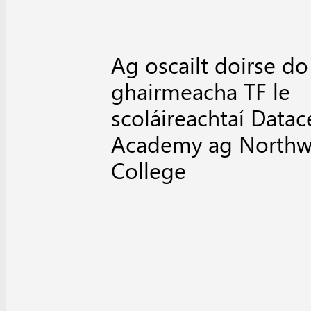
Ag oscailt doirse do
ghairmeacha TF le
scoláireachtaí Datac
Academy ag Northwe
College