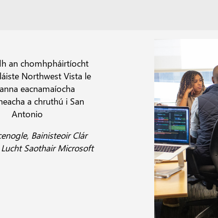
h an chomhpháirtíocht
láiste Northwest Vista le
eanna eacnamaíocha
heacha a chruthú i San
Antonio
enogle, Bainisteoir Clár
 Lucht Saothair Microsoft