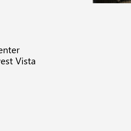
enter
st Vista