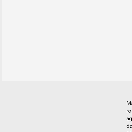
Ma
ro
ag
do