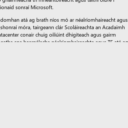
rionaid sonraí Microsoft.
ndomhan atá ag brath níos mó ar néalríomhaireacht agus
 shonraí móra, tairgeann clár Scoláireachta an Acadaimh
tacenter conair chuig oiliúint dhigiteach agus gairm
eatha sna hearnálacha néalríomhaireachta agus TF atá a
s.
igh tuilleadh eolais faoi chlár
Acadamh Ionad Sonraí
crosoft
agus déan teagmháil le
Coláiste Northwest Vista
un iarratas a dhéanamh ar scoláireacht Acadamh Ionad
nraí.
Is coláiste pobail poiblí é
Coláiste Northwest Vista
, 
nnaithe i San Antonio, Texas, le breis is 18,000 mac léinn
áraithe ann. Cuireann an coláiste réimse leathan céimeann
mhlacha agus deimhniúcháin theicniúla ar fáil atá
incheaptha chun tacú le spriocanna oideachais agus gair