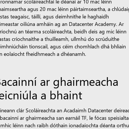
ronnamar scoláireachtaí le déanaí ar 10 mac léinn
naimseartha agus 20 mac léinn páirtaimseartha, a chlúda
stas teagaisc, táillí, agus deimhnithe le haghaidh
imeastar oiliúna amháin ag an Datacenter Academy. Ar
ríochnú an téarma scoláireachta, beidh deis ag mic léinn
astas críochnaithe a thuilleamh, ullmhú do scrúduithe
imhniúcháin tionscail, agus céim chomhlach dhá bhliain
n eolaíocht fheidhmeach a dhéanamh.
Bacainní ar ghairmeacha
eicniúla a bhaint
ineann clár Scoláireachta an Acadaimh Datacenter deire
 bacainní ar ghairmeacha san earnáil TF, le fócas speisialta
 mhic léinn nach raibh dóthain ionadaíochta déanta orth