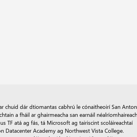
r chuid dár dtiomantas cabhrú le cónaitheoirí San Anton
chtain a fháil ar ghairmeacha san earnáil néalríomhaireac
us TF atá ag fás, tá Microsoft ag tairiscint scoláireachtaí
n Datacenter Academy ag Northwest Vista College.