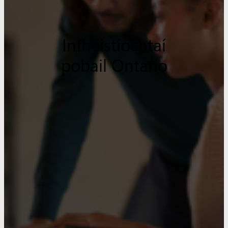
Infheistíochtaí
pobail Ontario