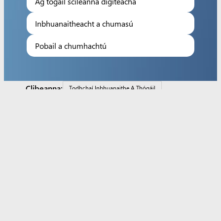
Ag tógáil scileanna digiteacha
Inbhuanaitheacht a chumasú
Pobail a chumhachtú
Clibeanna:
Todhchaí Inbhuanaithe A Thógáil
Ceanada
ChangeX
Tuilleamh Muiníne
Deiseanna Eacnamaíocha Cuimsitheacha
Tógáil Scileanna Áitiúla Infheistíocht
Ontario
Aipeanna
Microsoft Copilot
Microsoft 365
Windows 11
Próifíl
cuntais
Ionad Íoslódála
Rianú ordaithe
Tacaíochta
Microsoft
Education
Gléasanna don oideachas
Microsoft Teams for
Education
Microsoft 365 Education
Office Oideachas
oiliúint
agus forbairt oidí
Margaí do mhic léinn agus do oideachas
Azure do dhaltaí
Microsoft AI
Microsoft Security
Azure
Dynamics 365
Microsoft