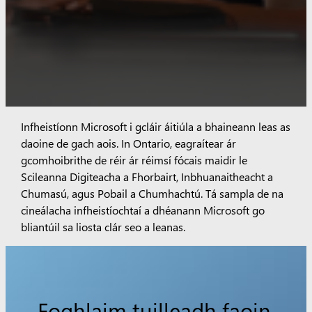
Infheistíonn Microsoft i gcláir áitiúla a bhaineann leas as
daoine de gach aois. In Ontario, eagraítear ár
gcomhoibrithe de réir ár réimsí fócais maidir le
Scileanna Digiteacha a Fhorbairt, Inbhuanaitheacht a
Chumasú, agus Pobail a Chumhachtú. Tá sampla de na
cineálacha infheistíochtaí a dhéanann Microsoft go
bliantúil sa liosta clár seo a leanas.
Foghlaim tuilleadh faoin