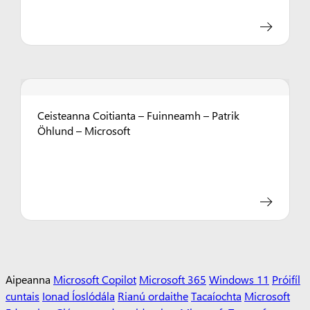
Ceisteanna Coitianta – Fuinneamh – Patrik
Öhlund – Microsoft
Aipeanna
Microsoft Copilot
Microsoft 365
Windows 11
Próifíl
cuntais
Ionad Íoslódála
Rianú ordaithe
Tacaíochta
Microsoft