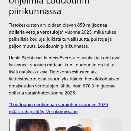
piirikunnassa
Tietokeskusten arvioidaan olevan
859 miljoonaa
dollaria veroja
verotuloja*
vuonna 2025, mikä tukee
paikallisia
kouluja, julkista turvallisuutta, puistoja ja
paljon muuta.
Loudounin piirikunnassa.
Henkilökohtaiset kiinteistöverotulot asukasta kohti ovat
kasvaneet vuosien mittaan, kun Loudouniin on tullut
lisää datakeskuksia. Tietokonekeskusten atk-
laitteistoverot ovat suurin yksittäinen henkilökohtaisen
omaisuuden verotulojen lähde, noin 670,3 miljoonaa
dollaria varainhoitovuonna 2025.
*
Loudounin piirikunnan varainhoitovuoden 2025
määrärahapäätös;
Verokomissaari