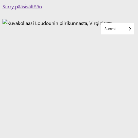
Skip
Siirry pääsisältöön
to
content
Suomi