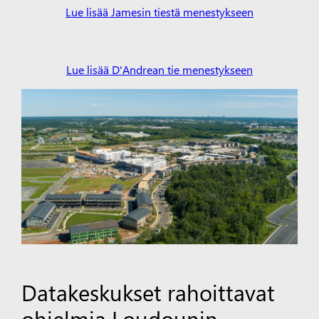
Lue lisää Jamesin tiestä menestykseen
Lue lisää D'Andrean tie menestykseen
Datakeskukset rahoittavat
ohjelmia Loudounin