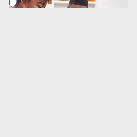
Loudounin piirikunnan
oppilaiden ja opettajien
rohkaiseminen
unelmoimaan suurista
unelmista.