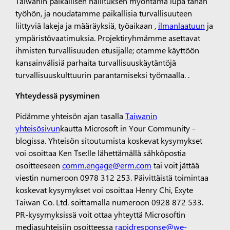
Taiwanin paikallisen hallituksen myöntämä lupa tähän
työhön, ja noudatamme paikallisia turvallisuuteen
liittyviä lakeja ja määräyksiä,
työaikaan
,
ilmanlaatuun
ja
ympäristövaatimuksia.
Projektiryhmämme asettavat
ihmisten turvallisuuden etusijalle; otamme käyttöön
kansainvälisiä parhaita turvallisuuskäytäntöjä
turvallisuuskulttuurin parantamiseksi työmaalla.
.
Yhteydessä pysyminen
Pidämme yhteisön ajan tasalla
Taiwanin
yhteisösivun
kautta
Microsoft in Your Community -
blogissa.
Yhteisön sitoutumista koskevat kysymykset
voi osoittaa Ken Tse:lle lähettämällä sähköpostia
osoitteeseen
comm.engage@erm.com
tai voit jättää
viestin numeroon 0978 312 253.
Päivittäistä toimintaa
koskevat kysymykset voi osoittaa
Henry Chi, Exyte
Taiwan Co. Ltd. soittamalla numeroon
0928 872 533.
PR-kysymyksissä voit ottaa yhteyttä Microsoftin
mediasuhteisiin osoitteessa
rapidresponse@we-