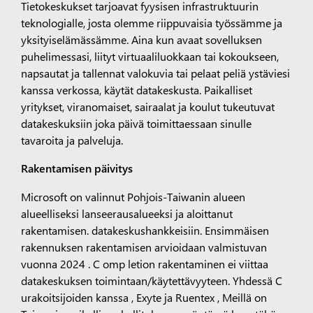
Tietokeskukset tarjoavat fyysisen infrastruktuurin
teknologialle, josta olemme riippuvaisia työssämme ja
yksityiselämässämme. Aina kun avaat sovelluksen
puhelimessasi, liityt virtuaaliluokkaan tai kokoukseen,
napsautat ja tallennat valokuvia tai pelaat peliä ystäviesi
kanssa verkossa, käytät datakeskusta. Paikalliset
yritykset, viranomaiset, sairaalat ja koulut tukeutuvat
datakeskuksiin joka päivä toimittaessaan sinulle
tavaroita ja palveluja.
Rakentamisen päivitys
Microsoft on valinnut Pohjois-Taiwanin alueen
alueelliseksi lanseerausalueeksi ja aloittanut
rakentamisen.
datakeskushankkeisiin.
Ensimmäisen
rakennuksen rakentamisen arvioidaan valmistuvan
vuonna
2024
. C
omp
letion
rakentaminen ei viittaa
datakeskuksen toimintaan/käytettävyyteen.
Yhdessä
C
urakoitsijoiden kanssa
,
Exyte
ja
Ruentex
,
Meillä on