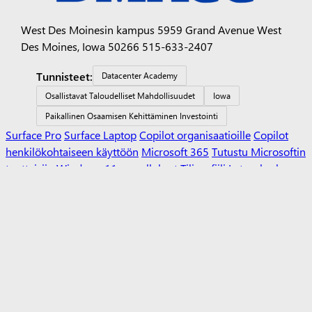
West Des Moinesin kampus 5959 Grand Avenue West
Des Moines, Iowa 50266 515-633-2407
Tunnisteet:
Datacenter Academy
Osallistavat Taloudelliset Mahdollisuudet
Iowa
Paikallinen Osaamisen Kehittäminen Investointi
Surface Pro
Surface Laptop
Copilot organisaatioille
Copilot
henkilökohtaiseen käyttöön
Microsoft 365
Tutustu Microsoftin
tuotteisiin
Windows 11 -sovellukset
Tiliprofiili
Latauskeskus
Microsoft Storen tuki
Palautukset
Tilauksen seuranta
Kierrätys
Kaupalliset takuut
Microsoft Education
Opetuskäyttöön
tarkoitetut laitteet
Microsoft Teams for Education
Microsoft
365 Education
Office Education
Opettajien koulutus ja
kehittäminen
Tarjoukset opiskelijoille ja vanhemmille
Azure
opiskelijoille
Microsoftin tekoäly
Microsoftin tietoturva
Azure
Dynamics
365
Microsoft 365
Microsoft 365 Copilot
Microsoft Teams