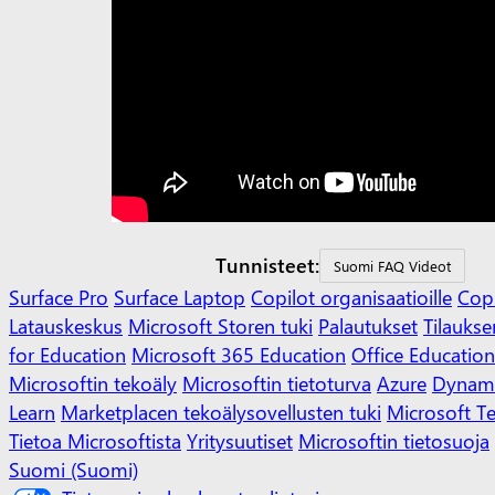
Tunnisteet:
Suomi FAQ Videot
Surface Pro
Surface Laptop
Copilot organisaatioille
Copi
Latauskeskus
Microsoft Storen tuki
Palautukset
Tilaukse
for Education
Microsoft 365 Education
Office Education
Microsoftin tekoäly
Microsoftin tietoturva
Azure
Dynami
Learn
Marketplacen tekoälysovellusten tuki
Microsoft 
Tietoa Microsoftista
Yritysuutiset
Microsoftin tietosuoja
Suomi (Suomi)