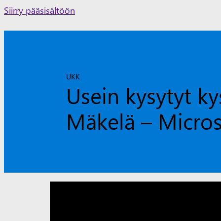
Skip
Siirry pääsisältöön
to
content
UKK
Usein kysytyt k
Mäkelä – Micros