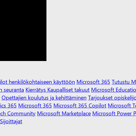
lot henkilökohtaiseen käyttöön
Microsoft 365
Tutustu Mi
n seuranta
Kierrätys
Kaupalliset takuut
Microsoft Educati
Opettajien koulutus ja kehittäminen
Tarjoukset opiskelij
cs 365
Microsoft 365
Microsoft 365 Copilot
Microsoft 
Tech Community
Microsoft Marketplace
Microsoft Power P
Sijoittajat