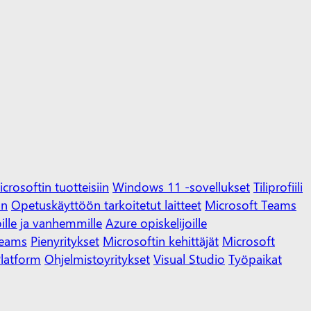
crosoftin tuotteisiin
Windows 11 -sovellukset
Tiliprofiili
on
Opetuskäyttöön tarkoitetut laitteet
Microsoft Teams
oille ja vanhemmille
Azure opiskelijoille
Teams
Pienyritykset
Microsoftin kehittäjät
Microsoft
latform
Ohjelmistoyritykset
Visual Studio
Työpaikat