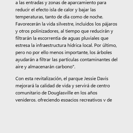
a las entradas y zonas de aparcamiento para
reducir el efecto isla de calor y bajar las
temperaturas, tanto de día como de noche.
Favorecerán la vida silvestre, incluidos los pájaros
y otros polinizadores, al tiempo que reducirán y
filtrarán la escorrentía de aguas pluviales que
estresa la infraestructura hídrica local. Por último,
pero no por ello menos importante, los árboles
ayudarán a filtrar las partículas contaminantes del
aire y almacenarán carbono".
Con esta revitalización, el parque Jessie Davis
mejorará la calidad de vida y servirá de centro
comunitario de Douglasville en los años
venideros, ofreciendo espacios recreativos y de
descanso a residentes de todas las edades.
Etiquetas:
Construir Un Futuro Sostenible
Georgia
Surface Pro
Surface Laptop
Copilot para empresas
Copilot