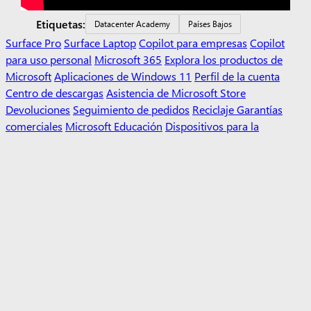
Etiquetas:
Datacenter Academy
Países Bajos
Surface Pro
Surface Laptop
Copilot para empresas
Copilot
para uso personal
Microsoft 365
Explora los productos de
Microsoft
Aplicaciones de Windows 11
Perfil de la cuenta
Centro de descargas
Asistencia de Microsoft Store
Devoluciones
Seguimiento de pedidos
Reciclaje
Garantías
comerciales
Microsoft Educación
Dispositivos para la
educación
Microsoft Teams para Educación
Microsoft 365
Educación
Office Educación
Formación y desarrollo de
docentes
Ofertas para estudiantes y padres
Azure para
estudiantes
IA de Microsoft
Seguridad de Microsoft
Azure
Dynamics 365
Microsoft 365
Microsoft 365 Copilot
Microsoft Teams
Pequeñas empresas
Desarrollador de Microsoft
Microsoft
Learn
Soporte técnico para aplicaciones del Marketplace de IA
Comunidad técnica de Microsoft
Microsoft Marketplace
Microsoft Power Platform
Empresas de software
Visual Studio
Oportunidades de empleo
Acerca de Microsoft
Noticias de la